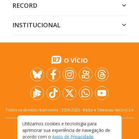
RECORD
INSTITUCIONAL
O VÍCIO
Todos os direitos reservados - 2009-
2026
- Rádio e Televisão Record S.A
Utilizamos cookies e tecnologia para
CARREIRA
FALE CONOSCO
PRIVACIDADE
aprimorar sua experiência de navegação de
TERMOS E CONDIÇÕES DE USO
acordo com o
Aviso de Privacidade
.