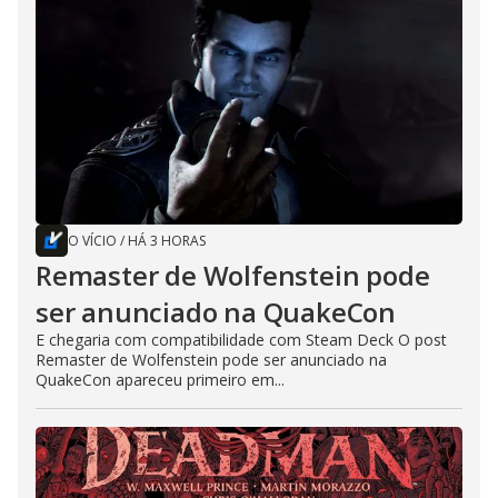
O VÍCIO
/
HÁ 3 HORAS
Remaster de Wolfenstein pode
ser anunciado na QuakeCon
E chegaria com compatibilidade com Steam Deck O post
Remaster de Wolfenstein pode ser anunciado na
QuakeCon apareceu primeiro em...