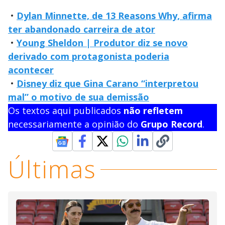
•
Dylan Minnette, de 13 Reasons Why, afirma
ter abandonado carreira de ator
•
Young Sheldon | Produtor diz se novo
derivado com protagonista poderia
acontecer
•
Disney diz que Gina Carano “interpretou
mal” o motivo de sua demissão
Os textos aqui publicados
não refletem
necessariamente a opinião do
Grupo Record
.
Últimas