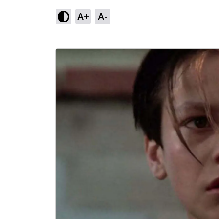
A+
A-