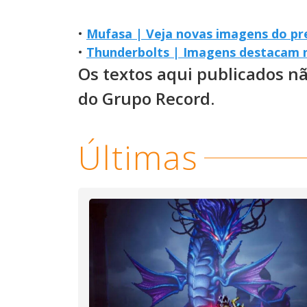
•
Mufasa | Veja novas imagens do pre
•
Thunderbolts | Imagens destacam n
Os textos aqui publicados n
do Grupo Record.
Últimas