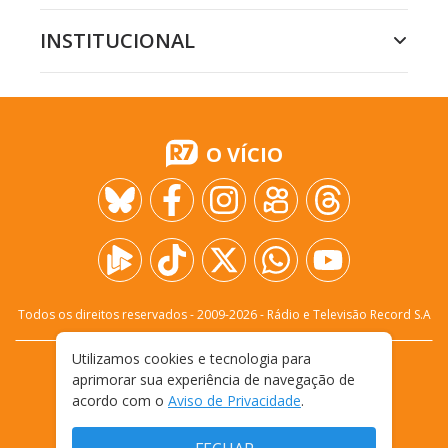
INSTITUCIONAL
O VÍCIO
Todos os direitos reservados - 2009-
2026
- Rádio e Televisão Record S.A
Utilizamos cookies e tecnologia para
CARREIRA
FALE CONOSCO
PRIVACIDADE
aprimorar sua experiência de navegação de
TERMOS E CONDIÇÕES DE USO
acordo com o
Aviso de Privacidade
.