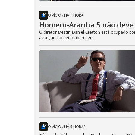
O VÍCIO
/
HÁ 1 HORA
Homem-Aranha 5 não deve 
O diretor Destin Daniel Cretton está ocupado 
avançar tão cedo apareceu...
O VÍCIO
/
HÁ 5 HORAS