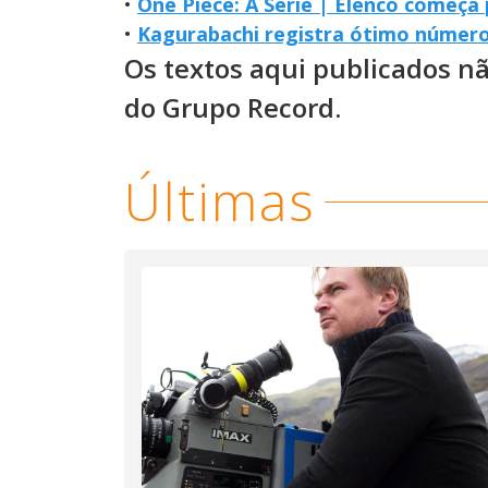
•
One Piece: A Série | Elenco começa
•
Kagurabachi registra ótimo número
Os textos aqui publicados n
do Grupo Record.
Últimas