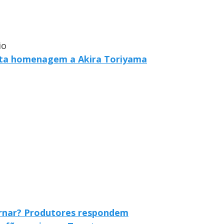
io
esta homenagem a Akira Toriyama
rnar? Produtores respondem