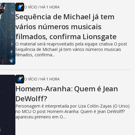
O VÍCIO
/
HÁ 1 HORA
Sequência de Michael já tem
vários números musicais
filmados, confirma Lionsgate
O material será reaproveitado pela equipe criativa O post
Sequência de Michael já tem vários números musicais
filmados, confirma...
O VÍCIO
/
HÁ 1 HORA
Homem-Aranha: Quem é Jean
DeWolff?
Personagem é interpretada por Liza Colón-Zayas (O Urso)
no MCU O post Homem-Aranha: Quem é Jean DeWolff?
apareceu primeiro em O...