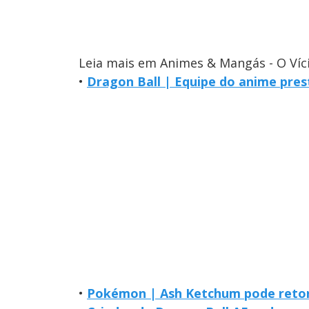
Leia mais em Animes & Mangás - O Víc
•
Dragon Ball | Equipe do anime pr
•
Pokémon | Ash Ketchum pode reto