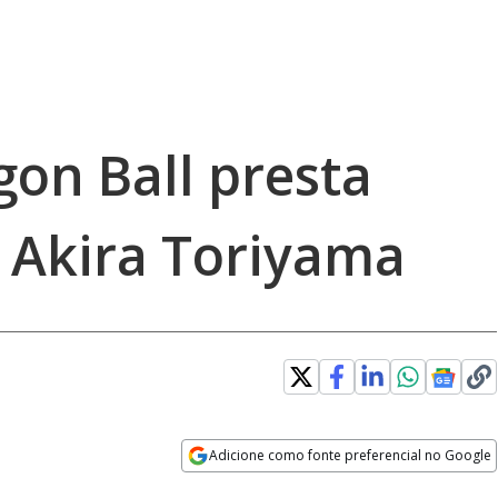
gon Ball presta
Akira Toriyama
Adicione como fonte preferencial no Google
Opens in new window