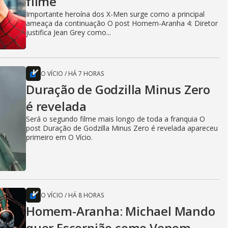
filme
Importante heroína dos X-Men surge como a principal
ameaça da continuação O post Homem-Aranha 4: Diretor
justifica Jean Grey como...
O VÍCIO
/
HÁ 7 HORAS
Duração de Godzilla Minus Zero
é revelada
Será o segundo filme mais longo de toda a franquia O
post Duração de Godzilla Minus Zero é revelada apareceu
primeiro em O Vício.
O VÍCIO
/
HÁ 8 HORAS
Homem-Aranha: Michael Mando
quer Escorpião como Venom