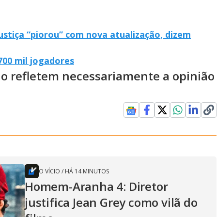
ustiça “piorou” com nova atualização, dizem
700 mil jogadores
ão refletem necessariamente a opinião
O VÍCIO
/
HÁ 14 MINUTOS
Homem-Aranha 4: Diretor
justifica Jean Grey como vilã do