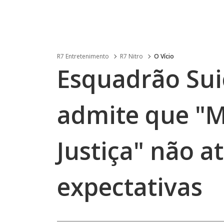
R7 Entretenimento
R7 Nitro
O Vício
Esquadrão Sui
admite que "M
Justiça" não a
expectativas