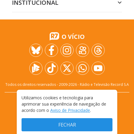
INSTITUCIONAL
O VÍCIO
Todos os direitos reservados - 2009-
2026
- Rádio e Televisão Record S.A
Utilizamos cookies e tecnologia para
CARREIRA
FALE CONOSCO
PRIVACIDADE
aprimorar sua experiência de navegação de
TERMOS E CONDIÇÕES DE USO
acordo com o
Aviso de Privacidade
.
FECHAR