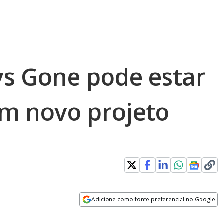
ys Gone pode estar
m novo projeto
Adicione como fonte preferencial no Google
Opens in new window