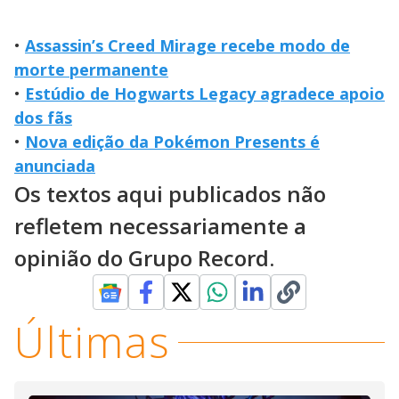
•
Assassin’s Creed Mirage recebe modo de
morte permanente
•
Estúdio de Hogwarts Legacy agradece apoio
dos fãs
•
Nova edição da Pokémon Presents é
anunciada
Os textos aqui publicados não
refletem necessariamente a
opinião do Grupo Record.
Últimas