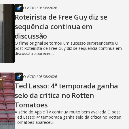
O VÍCIO
/
05/08/2026
Roteirista de Free Guy diz se
sequência continua em
discussão
O filme original se tornou um sucesso surpreendente O
post Roteirista de Free Guy diz se sequência continua em
discussão apareceu...
O VÍCIO
/
05/08/2026
Ted Lasso: 4ª temporada ganha
selo da crítica no Rotten
Tomatoes
A série do Apple TV continua muito bem avaliada O post
Ted Lasso: 4ª temporada ganha selo da crítica no Rotten
Tomatoes apareceu...