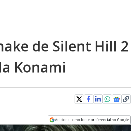
ake de Silent Hill 2
r da Konami
Adicione como fonte preferencial no Google
Opens in new window