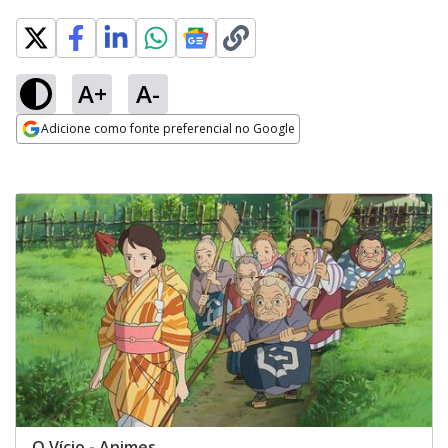
A+
A-
Adicione como fonte preferencial no Google
Opens in new window
O Vício - Animes