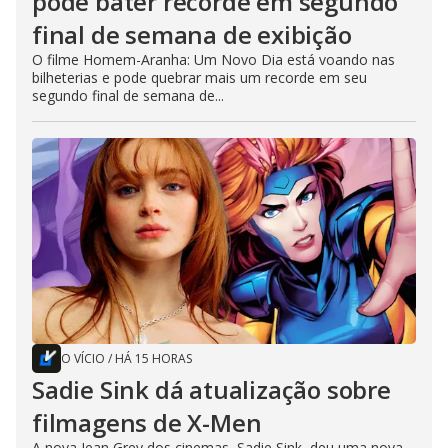
pode bater recorde em segundo
final de semana de exibição
O filme Homem-Aranha: Um Novo Dia está voando nas
bilheterias e pode quebrar mais um recorde em seu
segundo final de semana de...
O VÍCIO
/
HÁ 15 HORAS
Sadie Sink dá atualização sobre
filmagens de X-Men
A nova Jean Grey dos cinemas, Sadie Sink, deu uma nova