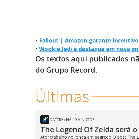
•
Fallout | Amazon garante incentivo
•
Wookie Jedi é destaque em nova i
Os textos aqui publicados n
do Grupo Record.
Últimas
O VÍCIO
/
HÁ 40 MINUTOS
The Legend Of Zelda será o 
Ator trabalho no longa em segredo O post The L