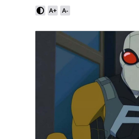
A+
A-