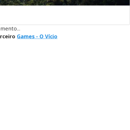
mento...
arceiro
Games - O Vício