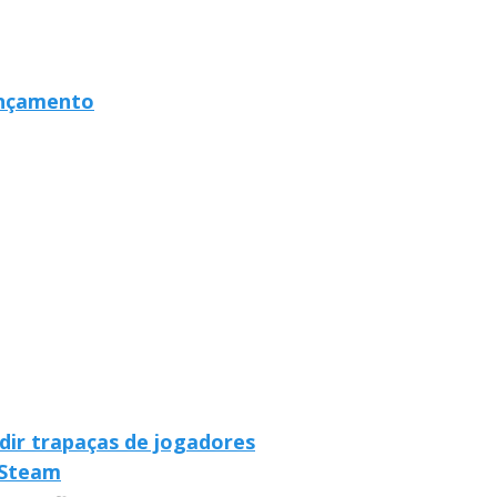
ançamento
ir trapaças de jogadores
a Steam