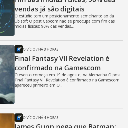
vendas já são digitais
O estúdio tem um posicionamento semelhante ao da
Ubisoft O post Capcom não se preocupa com fim das
mídias físicas; 90% das vendas...
O VÍCIO
/
HÁ 3 HORAS
Final Fantasy VII Revelation é
confirmado na Gamescom
O evento começa em 19 de agosto, na Alemanha O post
Final Fantasy VII Revelation é confirmado na Gamescom
apareceu primeiro em O...
O VÍCIO
/
HÁ 4 HORAS
James Gunn nega que Batman: