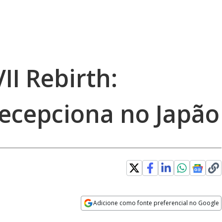
II Rebirth:
ecepciona no Japão
Adicione como fonte preferencial no Google
Opens in new window