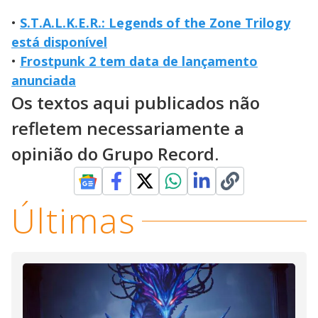
•
S.T.A.L.K.E.R.: Legends of the Zone Trilogy
está disponível
•
Frostpunk 2 tem data de lançamento
anunciada
Os textos aqui publicados não
refletem necessariamente a
opinião do Grupo Record.
Últimas