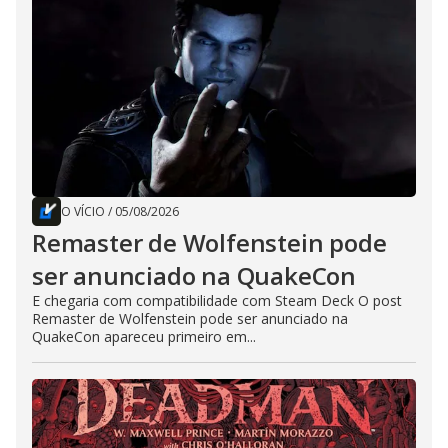
O VÍCIO
/
05/08/2026
Remaster de Wolfenstein pode
ser anunciado na QuakeCon
E chegaria com compatibilidade com Steam Deck O post
Remaster de Wolfenstein pode ser anunciado na
QuakeCon apareceu primeiro em...