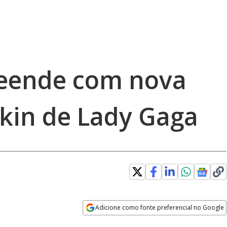
reende com nova
skin de Lady Gaga
Adicione como fonte preferencial no Google
Opens in new window