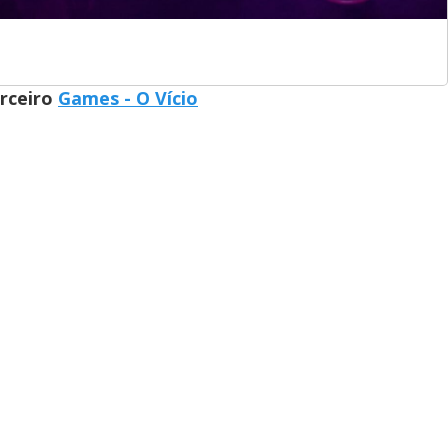
arceiro
Games - O Vício