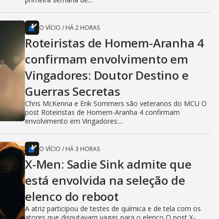
O VÍCIO
/
HÁ 2 HORAS
Roteiristas de Homem-Aranha 4
confirmam envolvimento em
Vingadores: Doutor Destino e
Guerras Secretas
Chris McKenna e Erik Sommers são veteranos do MCU O
post Roteiristas de Homem-Aranha 4 confirmam
envolvimento em Vingadores:...
O VÍCIO
/
HÁ 3 HORAS
X-Men: Sadie Sink admite que
está envolvida na seleção de
elenco do reboot
A atriz participou de testes de química e de tela com os
atores que disputavam vagas para o elenco O post X-