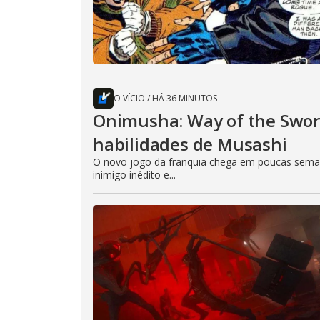
O VÍCIO
/
HÁ 36 MINUTOS
Onimusha: Way of the Sword
habilidades de Musashi
O novo jogo da franquia chega em poucas seman
inimigo inédito e...