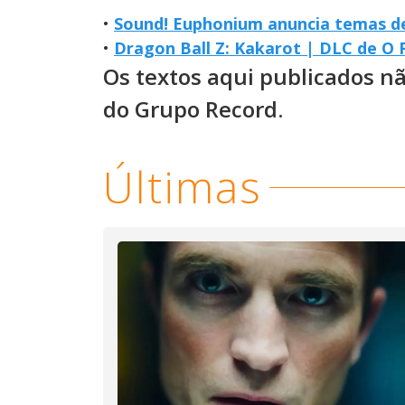
•
Sound! Euphonium anuncia temas d
•
Dragon Ball Z: Kakarot | DLC de O 
Os textos aqui publicados n
do Grupo Record.
Últimas