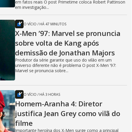
em fatos reais O post Primetime coloca Robert Pattinson
em investigação...
O VÍCIO
/
HÁ 47 MINUTOS
X-Men ’97: Marvel se pronuncia
sobre volta de Kang após
demissão de Jonathan Majors
Produtor da série garante que uso do vilão em um
universo diferente não é problema O post X-Men ’97:
Marvel se pronuncia sobre...
O VÍCIO
/
HÁ 3 HORAS
Homem-Aranha 4: Diretor
justifica Jean Grey como vilã do
filme
Importante heroína dos X-Men surge como a principal