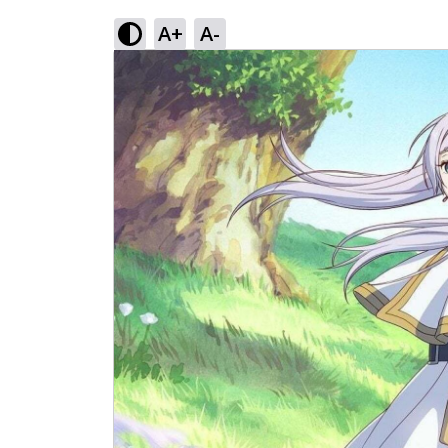
A+
A-