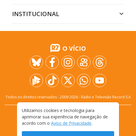
INSTITUCIONAL
O VÍCIO
Todos os direitos reservados - 2009-
2026
- Rádio e Televisão Record S.A
Utilizamos cookies e tecnologia para
CARREIRA
FALE CONOSCO
PRIVACIDADE
aprimorar sua experiência de navegação de
TERMOS E CONDIÇÕES DE USO
acordo com o
Aviso de Privacidade
.