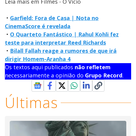
Leia mais em Filmes - O Vício
•
Garfield: Fora de Casa | Nota no
CinemaScore é revelada
•
O Quarteto Fantástico | Rahul Kohli fez
teste para interpretar Reed Richards
•
Bilall Fallah reage a rumores de que irá
dirigir Homem-Aranha 4
Os textos aqui publicados
não refletem
necessariamente a opinião do
Grupo Record
.
Últimas