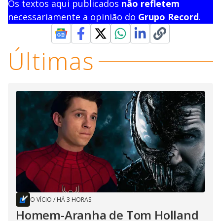
Os textos aqui publicados
não refletem
necessariamente a opinião do
Grupo Record
.
Últimas
O VÍCIO
/
HÁ 3 HORAS
Homem-Aranha de Tom Holland