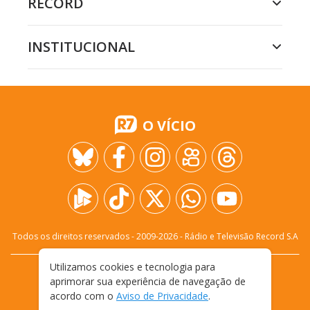
RECORD
INSTITUCIONAL
O VÍCIO
Todos os direitos reservados - 2009-
2026
- Rádio e Televisão Record S.A
Utilizamos cookies e tecnologia para
CARREIRA
FALE CONOSCO
PRIVACIDADE
aprimorar sua experiência de navegação de
TERMOS E CONDIÇÕES DE USO
acordo com o
Aviso de Privacidade
.