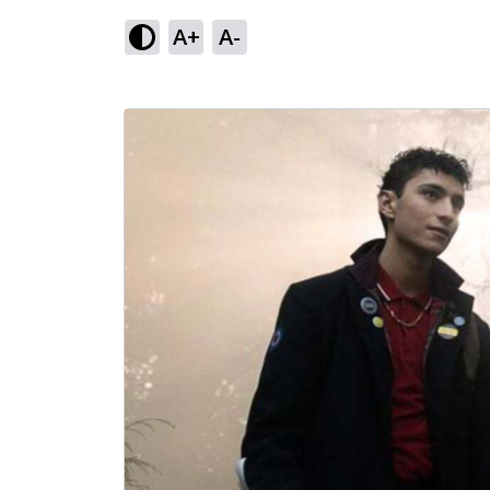
A+
A-