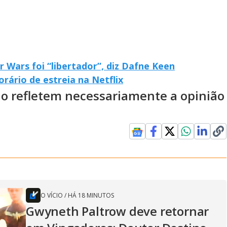
r Wars foi “libertador”, diz Dafne Keen
orário de estreia na Netflix
ão refletem necessariamente a opinião
O VÍCIO
/
HÁ 18 MINUTOS
Gwyneth Paltrow deve retornar