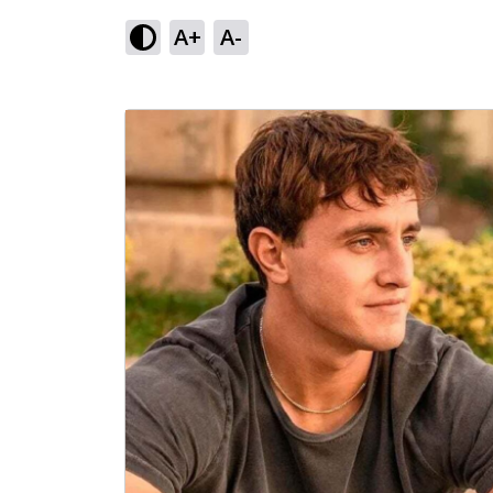
A+
A-