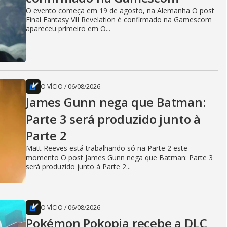
O evento começa em 19 de agosto, na Alemanha O post
Final Fantasy VII Revelation é confirmado na Gamescom
apareceu primeiro em O...
O VÍCIO
/
06/08/2026
James Gunn nega que Batman:
Parte 3 será produzido junto à
Parte 2
Matt Reeves está trabalhando só na Parte 2 este
momento O post James Gunn nega que Batman: Parte 3
será produzido junto à Parte 2...
O VÍCIO
/
06/08/2026
Pokémon Pokopia recebe a DLC