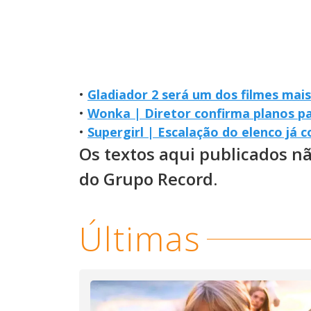
•
Gladiador 2 será um dos filmes mais
•
Wonka | Diretor confirma planos p
•
Supergirl | Escalação do elenco já
Os textos aqui publicados n
do Grupo Record.
Últimas