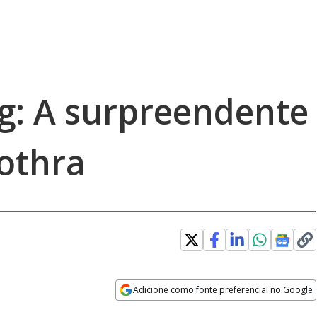
ng: A surpreendente
othra
Adicione como fonte preferencial no Google
Opens in new window