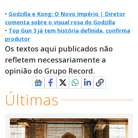
•
Godzilla e Kong: O Novo Império | Diretor
comenta sobre o visual rosa do Godzilla
•
Top Gun 3 já tem história definida, confirma
produtor
Os textos aqui publicados não
refletem necessariamente a
opinião do Grupo Record.
Últimas