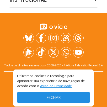
O VÍCIO
Todos os direitos reservados - 2009-
2026
- Rádio e Televisão Record S.A
Utilizamos cookies e tecnologia para
CARREIRA
FALE CONOSCO
PRIVACIDADE
aprimorar sua experiência de navegação de
TERMOS E CONDIÇÕES DE USO
acordo com o
Aviso de Privacidade
.
FECHAR