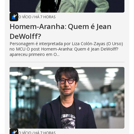
O VÍCIO
/
HÁ 7 HORAS
Homem-Aranha: Quem é Jean
DeWolff?
Personagem é interpretada por Liza Colón-Zayas (O Urso)
no MCU O post Homem-Aranha: Quem é Jean DeWolff?
apareceu primeiro em O...
O VÍCIO
/
HÁ 7 HORAS