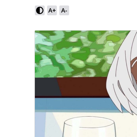
A+
A-