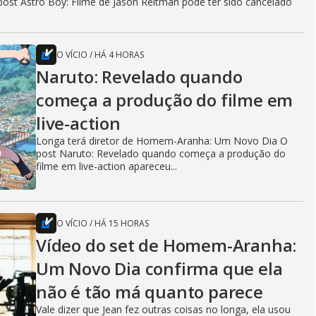
ost Astro Boy: Filme de Jason Reitman pode ter sido cancelado
O VÍCIO
/
HÁ 4 HORAS
Naruto: Revelado quando
começa a produção do filme em
live-action
Longa terá diretor de Homem-Aranha: Um Novo Dia O
post Naruto: Revelado quando começa a produção do
filme em live-action apareceu...
O VÍCIO
/
HÁ 15 HORAS
Vídeo do set de Homem-Aranha:
Um Novo Dia confirma que ela
não é tão má quanto parece
Vale dizer que Jean fez outras coisas no longa, ela usou