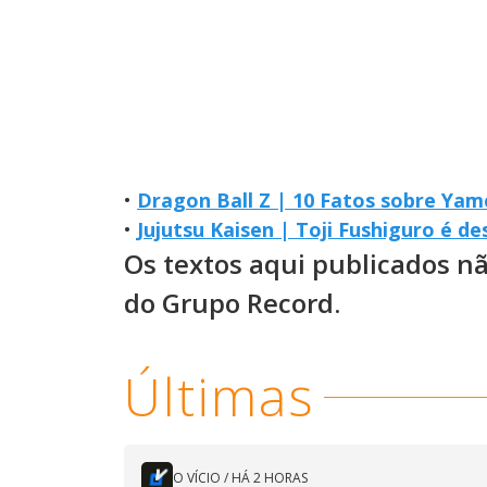
•
Dragon Ball Z | 10 Fatos sobre Yam
•
Jujutsu Kaisen | Toji Fushiguro é d
Os textos aqui publicados n
do Grupo Record.
Últimas
O VÍCIO
/
HÁ 2 HORAS