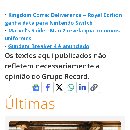
•
Kingdom Come: Deliverance – Royal Edition
ganha data para Nintendo Switch
•
Marvel’s Spider-Man 2 revela quatro novos
uniformes
•
Gundam Breaker 4 é anunciado
Os textos aqui publicados não
refletem necessariamente a
opinião do Grupo Record.
Últimas