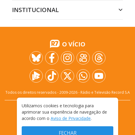
INSTITUCIONAL
O VÍCIO
Todos os direitos reservados - 2009-
2026
- Rádio e Televisão Record S.A
Utilizamos cookies e tecnologia para
CARREIRA
FALE CONOSCO
PRIVACIDADE
aprimorar sua experiência de navegação de
TERMOS E CONDIÇÕES DE USO
acordo com o
Aviso de Privacidade
.
FECHAR