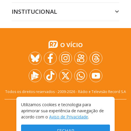
INSTITUCIONAL
O VÍCIO
Todos os direitos reservados - 2009-
2026
- Rádio e Televisão Record S.A
Utilizamos cookies e tecnologia para
CARREIRA
FALE CONOSCO
PRIVACIDADE
aprimorar sua experiência de navegação de
TERMOS E CONDIÇÕES DE USO
acordo com o
Aviso de Privacidade
.