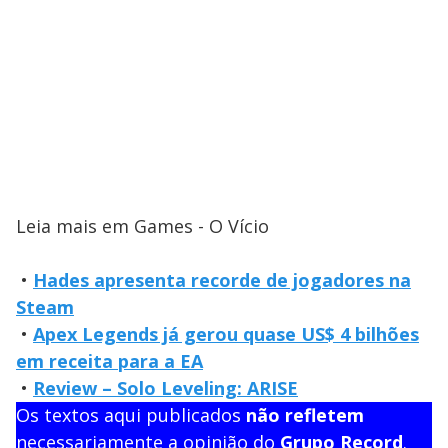
Leia mais em Games - O Vício
•
Hades apresenta recorde de jogadores na
Steam
•
Apex Legends já gerou quase US$ 4 bilhões
em receita para a EA
•
Review – Solo Leveling: ARISE
Os textos aqui publicados
não refletem
necessariamente a opinião do
Grupo Record
.