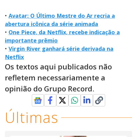
•
Avatar: O Último Mestre do Ar recria a
abertura icônica da série animada
•
One Piece, da Netflix, recebe indicação a
importante prêmio
•
Virgin River ganhará série derivada na
Netflix
Os textos aqui publicados não
refletem necessariamente a
opinião do Grupo Record.
Últimas