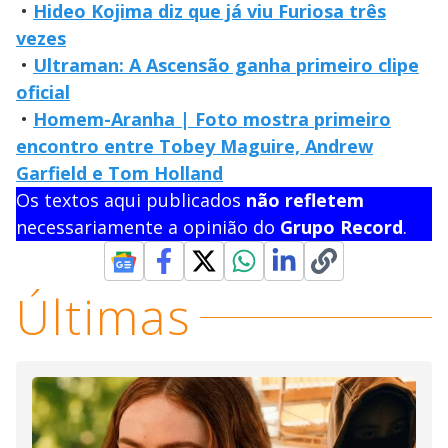
•
Hideo Kojima diz que já viu Furiosa três
vezes
•
Ultraman: A Ascensão ganha primeiro clipe
oficial
•
Homem-Aranha | Foto mostra primeiro
encontro entre Tobey Maguire, Andrew
Garfield e Tom Holland
Os textos aqui publicados
não refletem
necessariamente a opinião do
Grupo Record
.
Últimas