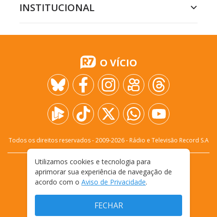
INSTITUCIONAL
O VÍCIO
Todos os direitos reservados - 2009-
2026
- Rádio e Televisão Record S.A
Utilizamos cookies e tecnologia para
CARREIRA
FALE CONOSCO
PRIVACIDADE
aprimorar sua experiência de navegação de
TERMOS E CONDIÇÕES DE USO
acordo com o
Aviso de Privacidade
.
FECHAR