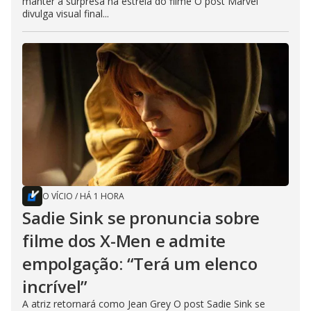
manter a surpresa na estreia do filme O post Marvel
divulga visual final...
O VÍCIO
/
HÁ 1 HORA
Sadie Sink se pronuncia sobre
filme dos X-Men e admite
empolgação: “Terá um elenco
incrível”
A atriz retornará como Jean Grey O post Sadie Sink se