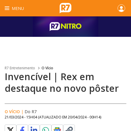
MENU
R7 Entretenimento
O Vício
Invencível | Rex em
destaque no novo pôster
O VÍCIO
|
Do R7
21/03/2024 - 15H04
(ATUALIZADO EM
20/04/2024 - 00H14
)