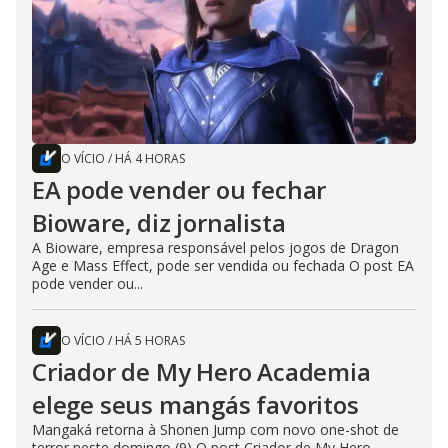
O VÍCIO
/
HÁ 4 HORAS
EA pode vender ou fechar
Bioware, diz jornalista
A Bioware, empresa responsável pelos jogos de Dragon
Age e Mass Effect, pode ser vendida ou fechada O post EA
pode vender ou...
O VÍCIO
/
HÁ 5 HORAS
Criador de My Hero Academia
elege seus mangás favoritos
Mangaká retorna à Shonen Jump com novo one-shot de
terror neste domingo (9) O post Criador de My Hero