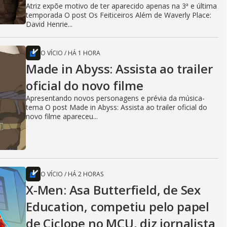
Atriz expõe motivo de ter aparecido apenas na 3ª e última
temporada O post Os Feiticeiros Além de Waverly Place:
David Henrie...
O VÍCIO
/
HÁ 1 HORA
Made in Abyss: Assista ao trailer
oficial do novo filme
Apresentando novos personagens e prévia da música-
tema O post Made in Abyss: Assista ao trailer oficial do
novo filme apareceu...
O VÍCIO
/
HÁ 2 HORAS
X-Men: Asa Butterfield, de Sex
Education, competiu pelo papel
de Ciclope no MCU, diz jornalista