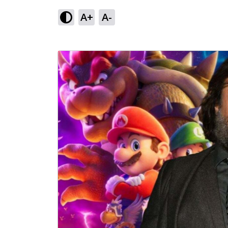
A+
A-