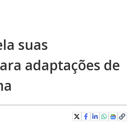
ela suas
para adaptações de
ma