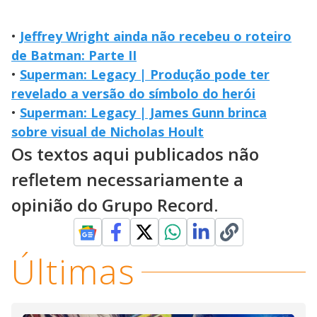
•
Jeffrey Wright ainda não recebeu o roteiro
de Batman: Parte II
•
Superman: Legacy | Produção pode ter
revelado a versão do símbolo do herói
•
Superman: Legacy | James Gunn brinca
sobre visual de Nicholas Hoult
Os textos aqui publicados não
refletem necessariamente a
opinião do Grupo Record.
Últimas