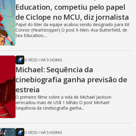
Education, competiu pelo papel
de Ciclope no MCU, diz jornalista
Papel do líder da equipe acabou sendo designado para Kit
Connor (Heartstopper) O post X-Men: Asa Butterfield, de
Sex Education,...
O VÍCIO
/
HÁ 5 HORAS
Michael: Sequência da
cinebiografia ganha previsão de
estreia
O primeiro filme sobre a vida de Michael Jackson
arrecadou mais de US$ 1 bilhão O post Michael:
Sequência da cinebiografia ganha...
O VÍCIO
/
HÁ 5 HORAS