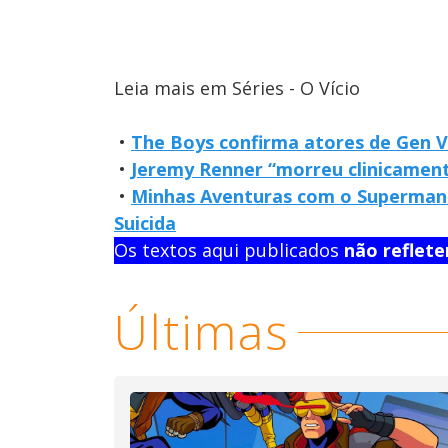
Leia mais em Séries - O Vício
•
The Boys confirma atores de Gen 
•
Jeremy Renner “morreu clinicament
•
Minhas Aventuras com o Superman 
Suicida
Os textos aqui publicados
não reflet
Últimas