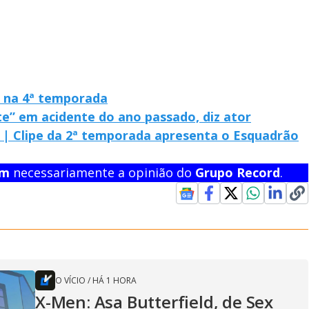
V na 4ª temporada
e” em acidente do ano passado, diz ator
| Clipe da 2ª temporada apresenta o Esquadrão
em
necessariamente a opinião do
Grupo Record
.
O VÍCIO
/
HÁ 1 HORA
X-Men: Asa Butterfield, de Sex