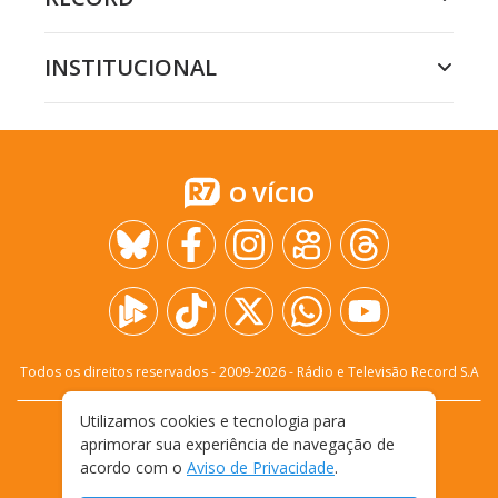
INSTITUCIONAL
O VÍCIO
Todos os direitos reservados - 2009-
2026
- Rádio e Televisão Record S.A
Utilizamos cookies e tecnologia para
CARREIRA
FALE CONOSCO
PRIVACIDADE
aprimorar sua experiência de navegação de
TERMOS E CONDIÇÕES DE USO
acordo com o
Aviso de Privacidade
.