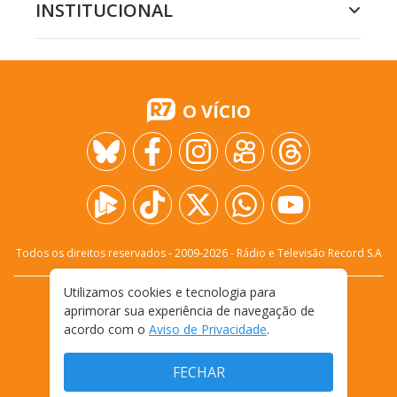
INSTITUCIONAL
O VÍCIO
Todos os direitos reservados - 2009-
2026
- Rádio e Televisão Record S.A
Utilizamos cookies e tecnologia para
CARREIRA
FALE CONOSCO
PRIVACIDADE
aprimorar sua experiência de navegação de
TERMOS E CONDIÇÕES DE USO
acordo com o
Aviso de Privacidade
.
FECHAR