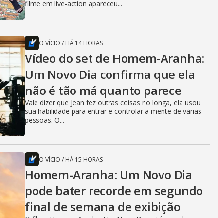
filme em live-action apareceu...
O VÍCIO
/
HÁ 14 HORAS
Vídeo do set de Homem-Aranha:
Um Novo Dia confirma que ela
não é tão má quanto parece
Vale dizer que Jean fez outras coisas no longa, ela usou
sua habilidade para entrar e controlar a mente de várias
pessoas. O...
O VÍCIO
/
HÁ 15 HORAS
Homem-Aranha: Um Novo Dia
pode bater recorde em segundo
final de semana de exibição