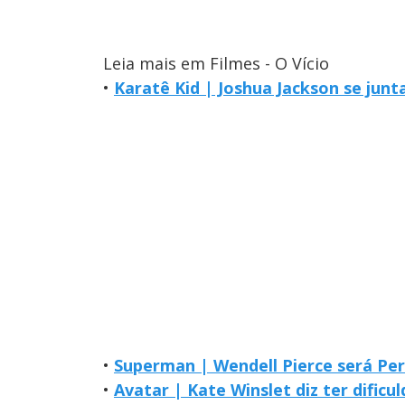
Leia mais em Filmes - O Vício
•
Karatê Kid | Joshua Jackson se junt
•
Superman | Wendell Pierce será Pe
•
Avatar | Kate Winslet diz ter dific