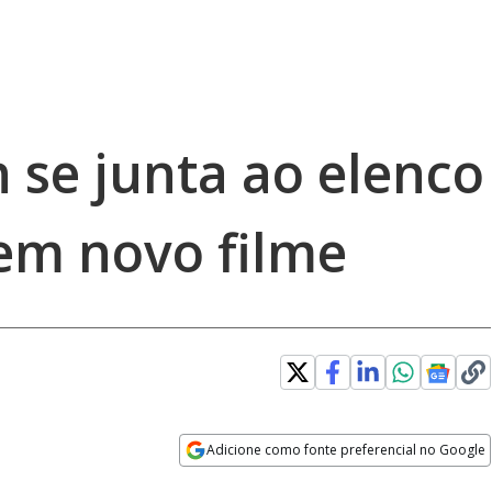
 se junta ao elenco
 em novo filme
Adicione como fonte preferencial no Google
Opens in new window