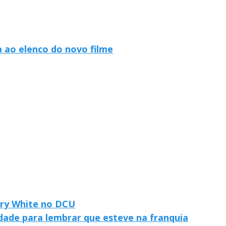
a ao elenco do novo filme
rry White no DCU
uldade para lembrar que esteve na franquia