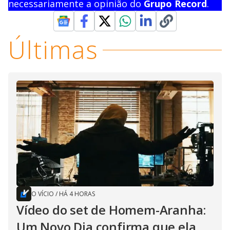
necessariamente a opinião do
Grupo Record
.
Últimas
O VÍCIO
/
HÁ 4 HORAS
Vídeo do set de Homem-Aranha:
Um Novo Dia confirma que ela