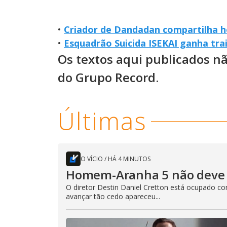
•
Criador de Dandadan compartilha 
•
Esquadrão Suicida ISEKAI ganha trai
Os textos aqui publicados n
do Grupo Record.
Últimas
O VÍCIO
/
HÁ 4 MINUTOS
Homem-Aranha 5 não deve 
O diretor Destin Daniel Cretton está ocupado 
avançar tão cedo apareceu...