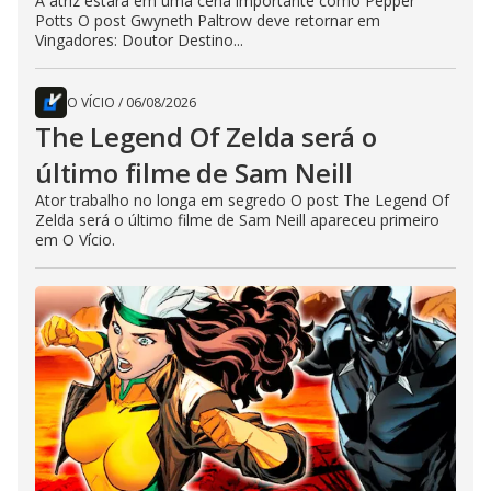
A atriz estará em uma cena importante como Pepper
Potts O post Gwyneth Paltrow deve retornar em
Vingadores: Doutor Destino...
O VÍCIO
/
06/08/2026
The Legend Of Zelda será o
último filme de Sam Neill
Ator trabalho no longa em segredo O post The Legend Of
Zelda será o último filme de Sam Neill apareceu primeiro
em O Vício.