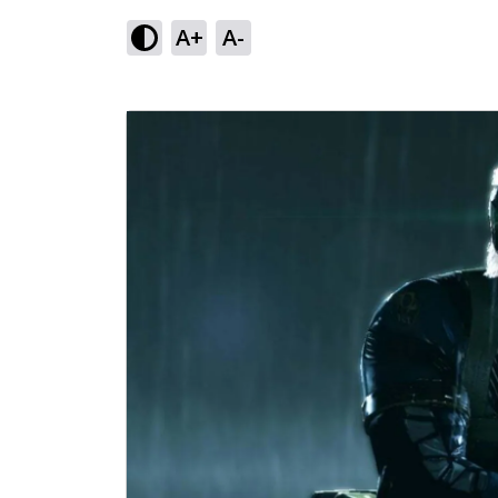
A+
A-