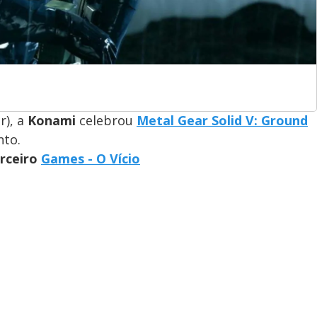
r), a
Konami
celebrou
Metal Gear Solid V: Ground
nto.
arceiro
Games - O Vício