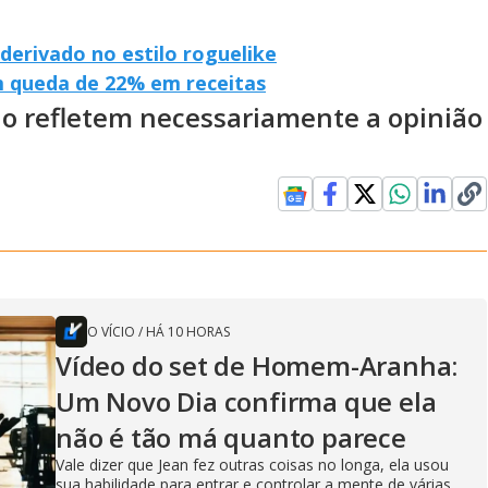
derivado no estilo roguelike
m queda de 22% em receitas
ão refletem necessariamente a opinião
O VÍCIO
/
HÁ 10 HORAS
Vídeo do set de Homem-Aranha:
Um Novo Dia confirma que ela
não é tão má quanto parece
Vale dizer que Jean fez outras coisas no longa, ela usou
sua habilidade para entrar e controlar a mente de várias