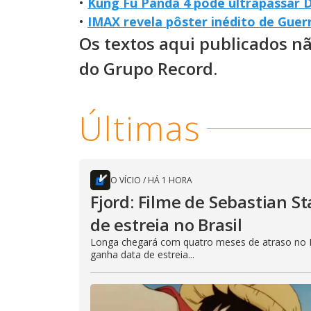
•
Kung Fu Panda 4 pode ultrapassar D
•
IMAX revela pôster inédito de Guerr
Os textos aqui publicados n
do Grupo Record.
Últimas
O VÍCIO
/
HÁ 1 HORA
Fjord: Filme de Sebastian 
de estreia no Brasil
Longa chegará com quatro meses de atraso no B
ganha data de estreia...