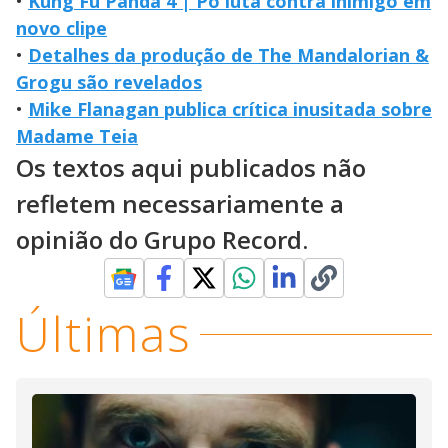
•
Kung Fu Panda 4 | Po luta contra inimigo em
novo clipe
•
Detalhes da produção de The Mandalorian &
Grogu são revelados
•
Mike Flanagan publica crítica inusitada sobre
Madame Teia
Os textos aqui publicados não
refletem necessariamente a
opinião do Grupo Record.
Últimas