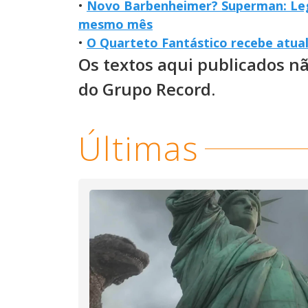
•
Novo Barbenheimer? Superman: Leg
mesmo mês
•
O Quarteto Fantástico recebe atua
Os textos aqui publicados n
do Grupo Record.
Últimas