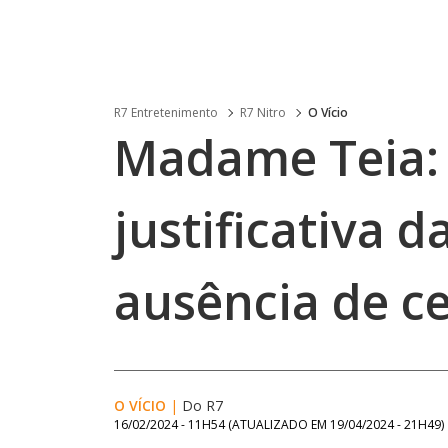
R7 Entretenimento
R7 Nitro
O Vício
Madame Teia:
justificativa d
ausência de c
O VÍCIO
|
Do R7
16/02/2024 - 11H54
(ATUALIZADO EM
19/04/2024 - 21H49
)