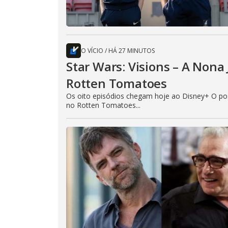
O VÍCIO
/
HÁ 27 MINUTOS
Star Wars: Visions – A Non
Rotten Tomatoes
Os oito episódios chegam hoje ao Disney+ O pos
no Rotten Tomatoes...