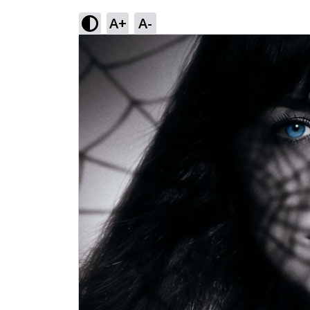
A+
A-