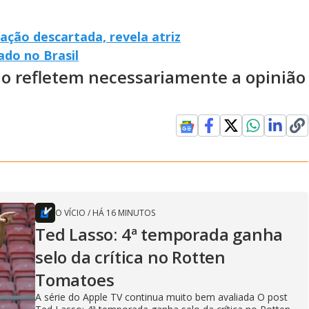
pação descartada, revela atriz
ado no Brasil
ão refletem necessariamente a opinião
O VÍCIO
/
HÁ 16 MINUTOS
Ted Lasso: 4ª temporada ganha
selo da crítica no Rotten
Tomatoes
A série do Apple TV continua muito bem avaliada O post