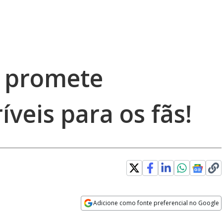
 promete
íveis para os fãs!
Adicione como fonte preferencial no Google
Opens in new window