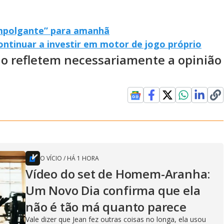
mpolgante” para amanhã
ontinuar a investir em motor de jogo próprio
ão refletem necessariamente a opinião
O VÍCIO
/
HÁ 1 HORA
Vídeo do set de Homem-Aranha:
Um Novo Dia confirma que ela
não é tão má quanto parece
Vale dizer que Jean fez outras coisas no longa, ela usou